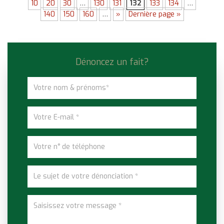
10
20
30
…
130
131
132
133
134
…
140
150
160
…
»
Dernière page »
Dénoncez un fait?