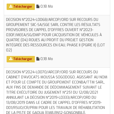
0,18 Mo
Télécharger
DECISION N°2024-L0068/ARCOP/ORD SUR RECOURS DU
GROUPEMENT SIIC-SA/SGE SARL CONTRE LES RÉSULTATS
PROVISOIRES DE L’APPEL D’OFFRES OUVERT N°2023-
030F/MEEA/SG/DMP POUR L’ACQUISITION DE VÉHICULES À
QUATRE (04) ROUES AU PROFIT DU PROJET GESTION
INTÉGRÉE DES RESSOURCES EN EAU, PHASE II (PGIRE II) (LOT
02)
0,18 Mo
Télécharger
DECISION N°2024-L0070/ARCOP/ORD SUR RECOURS DU
CABINET D’AVOCATS MOUSSA SOGODOGO, AGISSANT AU NOM
ET POUR LE COMPTE DU GROUPEMENT ECONBA/TTM SARL,
AUX FINS DE DEMANDE DE DÉDOMMAGEMENT SUIVANT LE
TITRE EXÉCUTOIRE DU JUGEMENT N°251 DU 12/08/2021
ANNULANT LA DÉCISION N°2019-L0333/ARCOP/ORD DU
13/08/2019 DANS LE CADRE DE L’APPEL D’OFFRES N°2019-
001/RSUO/CR/PRM POUR LES TRAVAUX DE RÉHABILITATION
DE LA PISTE DE GAOUA (EMB.RN12-GONGONBILI).