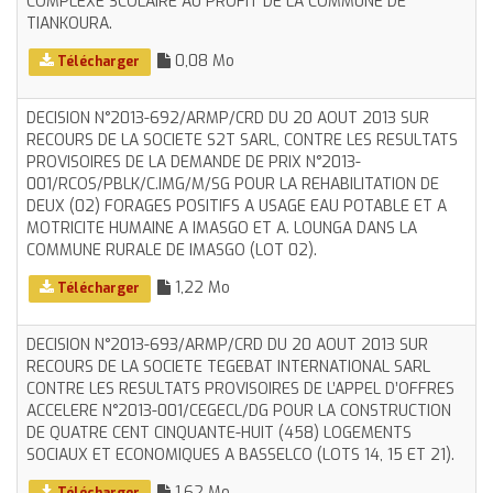
COMPLEXE SCOLAIRE AU PROFIT DE LA COMMUNE DE
TIANKOURA.
0,08 Mo
Télécharger
DECISION N°2013-692/ARMP/CRD DU 20 AOUT 2013 SUR
RECOURS DE LA SOCIETE S2T SARL, CONTRE LES RESULTATS
PROVISOIRES DE LA DEMANDE DE PRIX N°2013-
001/RCOS/PBLK/C.IMG/M/SG POUR LA REHABILITATION DE
DEUX (02) FORAGES POSITIFS A USAGE EAU POTABLE ET A
MOTRICITE HUMAINE A IMASGO ET A. LOUNGA DANS LA
COMMUNE RURALE DE IMASGO (LOT 02).
1,22 Mo
Télécharger
DECISION N°2013-693/ARMP/CRD DU 20 AOUT 2013 SUR
RECOURS DE LA SOCIETE TEGEBAT INTERNATIONAL SARL
CONTRE LES RESULTATS PROVISOIRES DE L’APPEL D’OFFRES
ACCELERE N°2013-001/CEGECL/DG POUR LA CONSTRUCTION
DE QUATRE CENT CINQUANTE-HUIT (458) LOGEMENTS
SOCIAUX ET ECONOMIQUES A BASSELCO (LOTS 14, 15 ET 21).
1,62 Mo
Télécharger