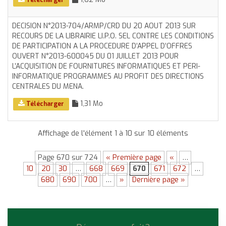
DECISION N°2013-704/ARMP/CRD DU 20 AOUT 2013 SUR
RECOURS DE LA LIBRAIRIE LI.P.O. SEL CONTRE LES CONDITIONS
DE PARTICIPATION A LA PROCEDURE D’APPEL D’OFFRES
OUVERT N°2013-600045 DU 01 JUILLET 2013 POUR
L’ACQUISITION DE FOURNITURES INFORMATIQUES ET PERI-
INFORMATIQUE PROGRAMMES AU PROFIT DES DIRECTIONS
CENTRALES DU MENA.
1,31 Mo
Télécharger
Affichage de l'élément 1 à 10 sur 10 éléments
Page 670 sur 724
« Première page
«
…
10
20
30
…
668
669
670
671
672
…
680
690
700
…
»
Dernière page »