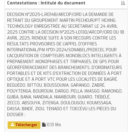
Contestations : Intitulé du document
DECISION N°2025-L.R0148/ARCOP/ORD LA DEMANDE DE
RETRAIT DU GROUPEMENT MARTIN PECHEUR/PT HEXING
TECHNOLOGY ENREGISTRÉE AU SECRÉTARIAT LE 24 AVRIL
2025 CONTRE LA DÉCISION N°2025-L0130/ARCOP/ORD DU 18
AVRIL 2025, RENDUE SUITE À SON RECOURS CONTRE LES
RÉSULTATS PROVISOIRES DE L’APPEL D’OFFRES
INTERNATIONAL/PM N°01-2024/SONABEL/PEDECEL POUR
L’ACQUISITION DE COMPTEURS MONOBLOCS INTELLIGENTS À
PRÉPAIEMENT MONOPHASÉS ET TRIPHASÉS, DE GPS POUR
GÉORÉFÉRENCEMENT DES BRANCHEMENTS, D’ORDINATEURS
PORTABLES ET DE KITS D’EXTRACTION DE DONNÉES À PORT
OPTIQUE ET À PORT VTC POUR LES LOCALITÉS DE BAGRÉ,
BEGUEDO, BITTOU, BOUSSOUMA, GARANGO, ZABRÉ,
POUYTENGA, BOUROUM, DARGO, PELLA, IMASGO, RAMONGO,
GUIBA, BANA, NANDIALA, NIAMBOURI, GUIARO, TIÉBÉLÉ,
ZECCO, ABSOUYA, ZITENGA, DOULOUGOU, KOUMSSAGA,
DASSA, BINDÉ, ZIOU, TENADO ET TOECÉVU LES PIÈCES DU
DOSSIER ;
0,13 Mo
Télécharger