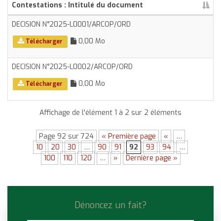
Contestations : Intitulé du document
DECISION N°2025-L0001/ARCOP/ORD
0,00 Mo
Télécharger
DECISION N°2025-L0002/ARCOP/ORD
0,00 Mo
Télécharger
Affichage de l'élément 1 à 2 sur 2 éléments
Page 92 sur 724
« Première page
«
…
10
20
30
…
90
91
92
93
94
…
100
110
120
…
»
Dernière page »
Dénoncez un fait?