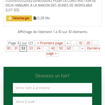
CO/09/01/02/00/2016/00042 POUR LA CONSTRUCTION DE
DEUX HANGARS À LA MAISON DES JEUNES DE MOROLABA
(LOT 03).
0,28 Mo
Télécharger
Affichage de l'élément 1 à 10 sur 10 éléments
Page 32 sur 127
« Première page
«
…
10
20
…
30
31
32
33
34
…
40
50
60
…
»
Dernière
page »
Dénoncez un fait?