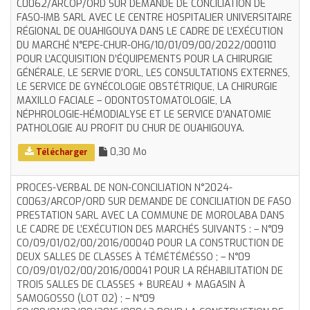
C0062/ARCOP/ORD SUR DEMANDE DE CONCILIATION DE
FASO-IMB SARL AVEC LE CENTRE HOSPITALIER UNIVERSITAIRE
RÉGIONAL DE OUAHIGOUYA DANS LE CADRE DE L’EXÉCUTION
DU MARCHÉ N°EPE-CHUR-OHG/10/01/09/00/2022/000110
POUR L’ACQUISITION D’ÉQUIPEMENTS POUR LA CHIRURGIE
GÉNÉRALE, LE SERVIE D’ORL, LES CONSULTATIONS EXTERNES,
LE SERVICE DE GYNÉCOLOGIE OBSTÉTRIQUE, LA CHIRURGIE
MAXILLO FACIALE – ODONTOSTOMATOLOGIE, LA
NÉPHROLOGIE-HÉMODIALYSE ET LE SERVICE D’ANATOMIE
PATHOLOGIE AU PROFIT DU CHUR DE OUAHIGOUYA.
0,30 Mo
Télécharger
PROCES-VERBAL DE NON-CONCILIATION N°2024-
C0063/ARCOP/ORD SUR DEMANDE DE CONCILIATION DE FASO
PRESTATION SARL AVEC LA COMMUNE DE MOROLABA DANS
LE CADRE DE L’EXÉCUTION DES MARCHÉS SUIVANTS : – N°09
CO/09/01/02/00/2016/00040 POUR LA CONSTRUCTION DE
DEUX SALLES DE CLASSES À TÉMÉTÉMÉSSO ; – N°09
CO/09/01/02/00/2016/00041 POUR LA RÉHABILITATION DE
TROIS SALLES DE CLASSES + BUREAU + MAGASIN À
SAMOGOSSO (LOT 02) ; – N°09