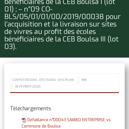
bénéficiaires de la CEB Boulsa I (lot
01) ; – n°09 CO-
BLS/05/01/01/00/2019/00038 pour
l’acquisition et la livraison sur sites
de vivres au profit des écoles
bénéficiaires de la CEB Boulsa III (lot
03).
CONTESTATIONS
,
DÉCISIONS
,
DISCIPLINE
PAR
18 FÉVRIER 2020
Téléchargements
Défaillance n°D0043 SAMBO ENTREPRISE vs
Commune de Boulsa