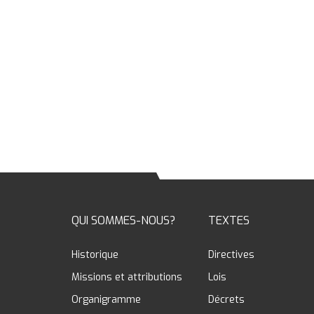
QUI SOMMES-NOUS?
TEXTES
Historique
Directives
Missions et attributions
Lois
Organigramme
Décrets