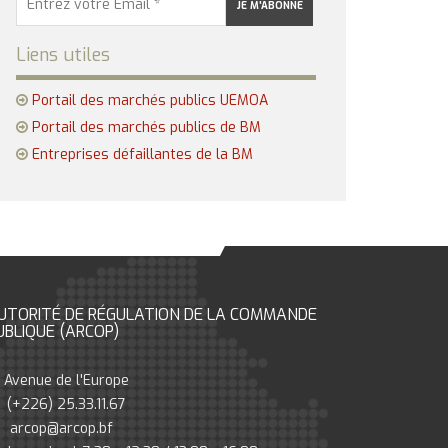
Liens utiles
Portail des marchés publics UEMOA
Portail des marchés publics de BM
Entreprises défaillantes de la BM
UTORITÉ DE RÉGULATION DE LA COMMANDE
UBLIQUE (ARCOP)
Avenue de l'Europe
(+226) 25.33.11.67
arcop@arcop.bf