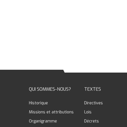
QUI SOMMES-NOUS?
TEXTES
Historique
Directives
Missions et attributions
Lois
Organigramme
Décrets