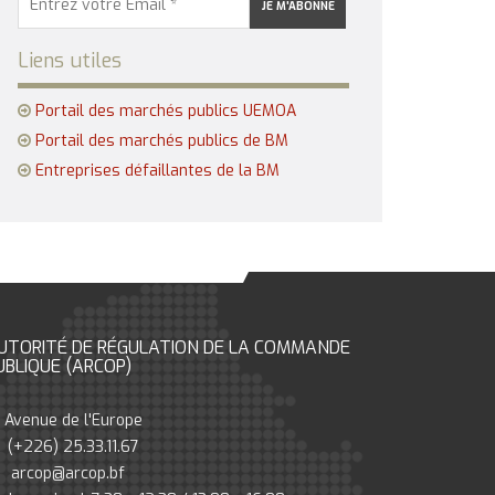
Liens utiles
Portail des marchés publics UEMOA
Portail des marchés publics de BM
Entreprises défaillantes de la BM
UTORITÉ DE RÉGULATION DE LA COMMANDE
UBLIQUE (ARCOP)
Avenue de l'Europe
(+226) 25.33.11.67
arcop@arcop.bf