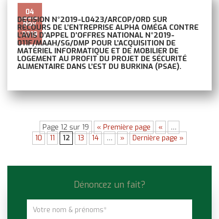
04
DECISION N°2019-L0423/ARCOP/ORD SUR
Nov
RECOURS DE L’ENTREPRISE ALPHA OMÉGA CONTRE
2019
L’AVIS D’APPEL D’OFFRES NATIONAL N°2019-
011F/MAAH/SG/DMP POUR L’ACQUISITION DE
MATÉRIEL INFORMATIQUE ET DE MOBILIER DE
LOGEMENT AU PROFIT DU PROJET DE SÉCURITÉ
ALIMENTAIRE DANS L’EST DU BURKINA (PSAE).
Page 12 sur 19
« Première page
«
…
10
11
12
13
14
…
»
Dernière page »
Dénoncez un fait?