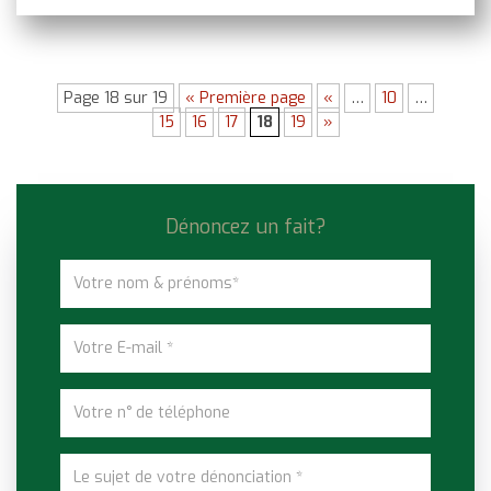
Page 18 sur 19
« Première page
«
…
10
…
15
16
17
18
19
»
Dénoncez un fait?