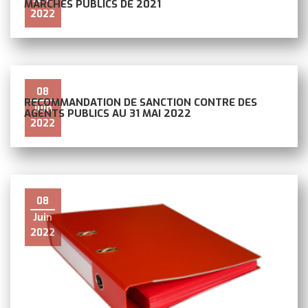
MARCHÉS PUBLICS DE 2021
2022
08
RECOMMANDATION DE SANCTION CONTRE DES
Juin
AGENTS PUBLICS AU 31 MAI 2022
2022
08
Juin
2022