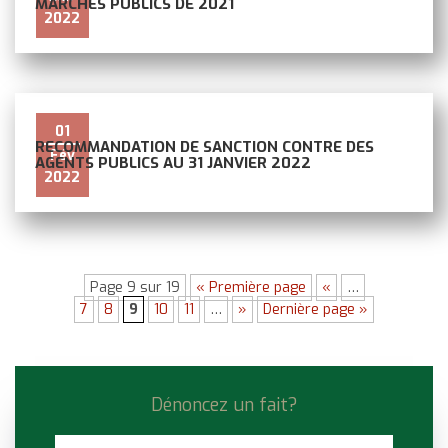
MARCHÉS PUBLICS DE 2021
2022
01
RECOMMANDATION DE SANCTION CONTRE DES
Fév
AGENTS PUBLICS AU 31 JANVIER 2022
2022
Page 9 sur 19
« Première page
«
…
7
8
9
10
11
…
»
Dernière page »
Dénoncez un fait?